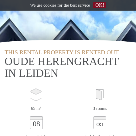
OK!
We use
cookies
for the best service
THIS RENTAL PROPERTY IS RENTED OUT
OUDE HERENGRACHT
IN LEIDEN
2
65 m
3 rooms
∞
08