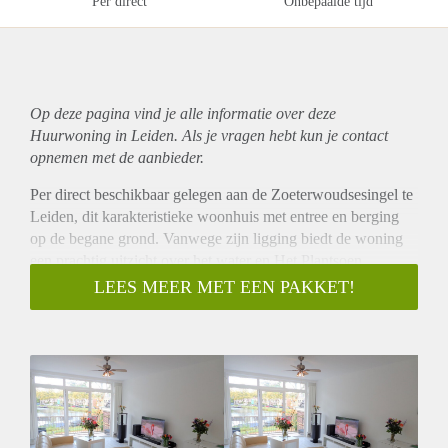
Per direct
Onbepaalde tijd
Op deze pagina vind je alle informatie over deze
Huurwoning in Leiden. Als je vragen hebt kun je contact
opnemen met de aanbieder.
Per direct beschikbaar gelegen aan de Zoeterwoudsesingel te
Leiden, dit karakteristieke woonhuis met entree en berging
op de begane grond. Vanwege zijn ligging biedt de woning
een prachtig uitzicht over het water en Het Plantsoen,
gelegen aan de overzijde. Verder is de woning mede door de
LEES MEER MET EEN PAKKET!
aansluitingswegen goed aan te rijden vanaf de A4 en biedt
deze tevens snel toegang tot Leiden centrum.
Indeling;
Entree op de begane grond met de kapstok en vaste trap naar
bovengelegen etages van de woning. Eveneens op de begane
grond is de berging te betreden welk voldoende ruimte biedt
tot het opslaan van spullen, hier treft u ook de wasmachine en