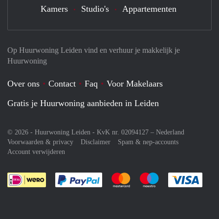
Kamers
Studio's
Appartementen
Op Huurwoning Leiden vind en verhuur je makkelijk je
Huurwoning
Over ons
Contact
Faq
Voor Makelaars
Gratis je Huurwoning aanbieden in Leiden
© 2026 - Huurwoning Leiden - KvK nr. 02094127 –
Nederland
Voorwaarden & privacy
Disclaimer
Spam & nep-accounts
Account verwijderen
Je rekent gemakkelijk af met Paypal
Je rekent gemakkelijk af met M
Je rekent gemakkelij
Je re