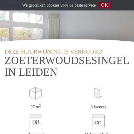
OK!
We gebruiken
cookies
voor de beste service
DEZE HUURWONING IS VERHUURD
ZOETERWOUDSESINGEL
IN LEIDEN
2
97 m
3 kamers
∞
08