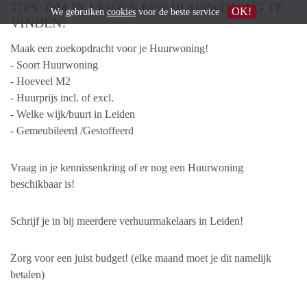
TIPS: OM IN LEIDEN EEN HUURWONING TE
OK!
We gebruiken
cookies
voor de beste service
VINDEN!
Maak een zoekopdracht voor je Huurwoning!
- Soort Huurwoning
- Hoeveel M2
- Huurprijs incl. of excl.
- Welke wijk/buurt in Leiden
- Gemeubileerd /Gestoffeerd
Vraag in je kennissenkring of er nog een Huurwoning
beschikbaar is!
Schrijf je in bij meerdere verhuurmakelaars in Leiden!
Zorg voor een juist budget! (elke maand moet je dit namelijk
betalen)