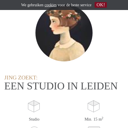
OK!
We gebruiken
cookies
voor de beste service
JING ZOEKT:
EEN STUDIO IN LEIDEN
2
Studio
Min. 15 m