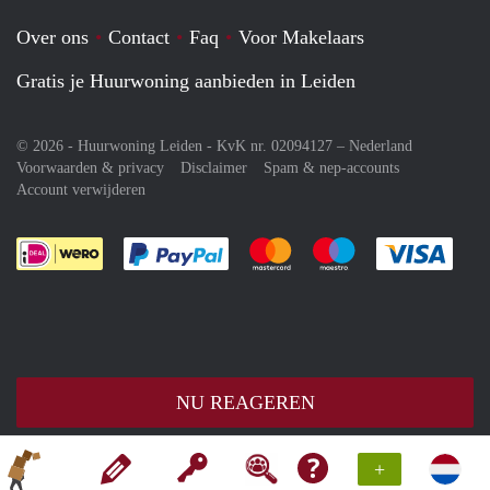
Over ons
Contact
Faq
Voor Makelaars
Gratis je Huurwoning aanbieden in Leiden
© 2026 - Huurwoning Leiden - KvK nr. 02094127 –
Nederland
Voorwaarden & privacy
Disclaimer
Spam & nep-accounts
Account verwijderen
Je rekent gemakkelijk af met Paypal
Je rekent gemakkelijk af met M
Je rekent gemakkelij
Je re
NU REAGEREN
+