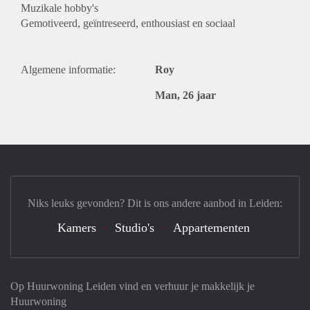
Muzikale hobby's
Gemotiveerd, geïntreseerd, enthousiast en sociaal
Algemene informatie:
Roy
Man, 26 jaar
Niks leuks gevonden? Dit is ons andere aanbod in Leiden:
Kamers
Studio's
Appartementen
Op Huurwoning Leiden vind en verhuur je makkelijk je
Huurwoning