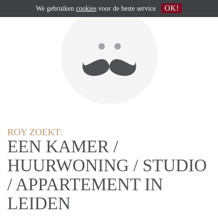
OK!
We gebruiken
cookies
voor de beste service
ROY ZOEKT:
EEN KAMER /
HUURWONING / STUDIO
/ APPARTEMENT IN
LEIDEN