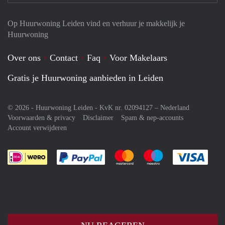
Op Huurwoning Leiden vind en verhuur je makkelijk je
Huurwoning
Over ons
Contact
Faq
Voor Makelaars
Gratis je Huurwoning aanbieden in Leiden
© 2026 - Huurwoning Leiden - KvK nr. 02094127 –
Nederland
Voorwaarden & privacy
Disclaimer
Spam & nep-accounts
Account verwijderen
Je rekent gemakkelijk af met Paypal
Je rekent gemakkelijk af met M
Je rekent gemakkelij
Je re