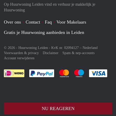
Op Huurwoning Leiden vind en verhuur je makkelijk je
Huurwoning
Over ons
Contact
Faq
Voor Makelaars
Gratis je Huurwoning aanbieden in Leiden
© 2026 - Huurwoning Leiden - KvK nr. 02094127 –
Nederland
Voorwaarden & privacy
Disclaimer
Spam & nep-accounts
Account verwijderen
Je rekent gemakkelijk af met Paypal
Je rekent gemakkelijk af met M
Je rekent gemakkelij
Je re
NU REAGEREN