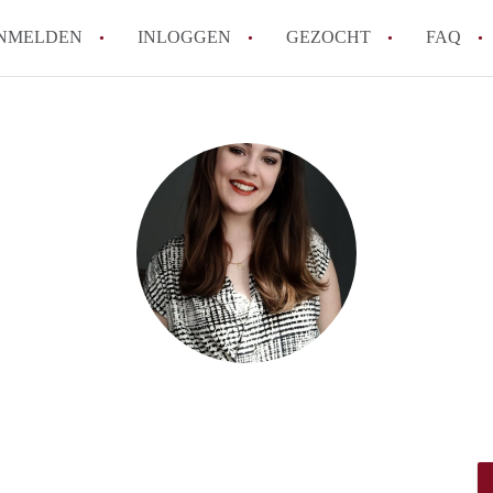
NMELDEN
INLOGGEN
GEZOCHT
FAQ
How to translate HuurwoningLeiden!
Wat is HuurwoningLeiden?
Wat is de privacyverklaring van Huurwo
Berekent HuurwoningLeiden makelaarsve
Is HuurwoningLeiden verantwoordelijk v
Huurwoningen in Leiden?
Alle veelgestelde vragen