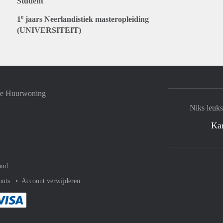
Student
e
1
jaars Neerlandistiek masteropleiding
(UNIVERSITEIT)
 je Huurwoning
Niks leuks
Ka
and
unts
Account verwijderen
met Paypal
kelijk af met Mastercard
ent gemakkelijk af met Meastro
Je rekent gemakkelijk af met Visa