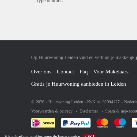
Type huurder:
Op Huurwoning Leiden vind en verhuur je makkelijk
Over ons
Contact
Faq
Voor Makelaars
Gratis je Huurwoning aanbieden in Leiden
© 2026 - Huurwoning Leiden - KvK nr. 02094127 –
Nederl
Voorwaarden & privacy
Disclaimer
Spam & nep-acco
Je rekent gemakkelijk af 
Je rekent gemak
Je rek
OK!
We gebruiken
cookies
voor de beste service