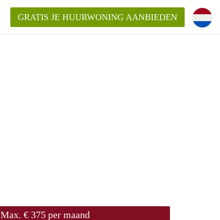
GRATIS JE HUURWONING AANBIEDEN
ningLeiden?
rgoeding/bemiddelingsvergoeding?
oor de aangeboden Huurwoning /
Max. € 375 per maand