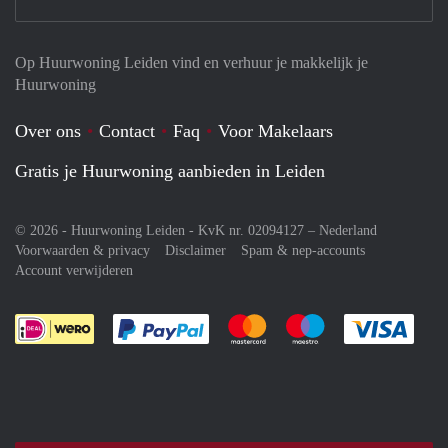
Op Huurwoning Leiden vind en verhuur je makkelijk je
Huurwoning
Over ons
Contact
Faq
Voor Makelaars
Gratis je Huurwoning aanbieden in Leiden
© 2026 - Huurwoning Leiden - KvK nr. 02094127 –
Nederland
Voorwaarden & privacy
Disclaimer
Spam & nep-accounts
Account verwijderen
Je rekent gemakkelijk af met Paypal
Je rekent gemakkelijk af met M
Je rekent gemakkelij
Je re