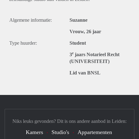
Algemene informatie:
Suzanne
Vrouw, 26 jaar
Type huurder:
Student
e
3
jaars Notarieel Recht
(UNIVERSITEIT)
Lid van BNSL
Niks leuks gevonden? Dit is ons andere aanbod in Leiden:
Kamers
Studio's
Appartementen