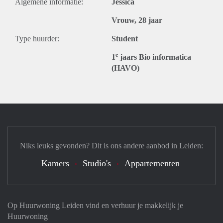
Algemene informatie:
Jessica
Vrouw, 28 jaar
Type huurder:
Student
e
1
jaars Bio informatica
(HAVO)
Niks leuks gevonden? Dit is ons andere aanbod in Leiden:
Kamers
Studio's
Appartementen
Op Huurwoning Leiden vind en verhuur je makkelijk je
Huurwoning