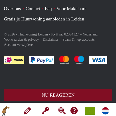
Over ons
Contact
Faq
Voor Makelaars
Gratis je Huurwoning aanbieden in Leiden
© 2026 - Huurwoning Leiden - KvK nr. 02094127 –
Nederland
Voorwaarden & privacy
Disclaimer
Spam & nep-accounts
Account verwijderen
Je rekent gemakkelijk af met Paypal
Je rekent gemakkelijk af met M
Je rekent gemakkelij
Je re
NU REAGEREN
+