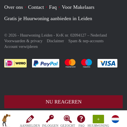
Over ons
Contact
Faq
Voor Makelaars
Gratis je Huurwoning aanbieden in Leiden
© 2026 - Huurwoning Leiden - KvK nr. 02094127 –
Nederland
Voorwaarden & privacy
Disclaimer
Spam & nep-accounts
Account verwijderen
Je rekent gemakkelijk af met Paypal
Je rekent gemakkelijk af met M
Je rekent gemakkelij
Je re
NU REAGEREN
+
AANMELDEN
INLOGGEN
GEZOCHT
FAQ
HUURWONING