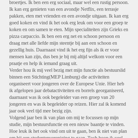
broertjes. Ik ben een erg sociaal, maar wel een rustig persoon.
Ik kan erg genieten van een avondje Netflix, een terrasje
pakken, eten met vrienden en een avondje uitgaan. Ik kan erg
goed koken en vind ik het ook erg leuk om voor een groep te
koken en om samen te eten. Mijn specialiteiten zijn Grieks en
pizza carpaccio. Ik ben een erg net en schoon persoon en
draag met alle liefde mijn steentje bij aan een schoon en
gezellig huis. Daarnaast vind ik het erg fijn als ik er voor
mensen kan zijn, dus ben je bij mij altijd welkom voor een
praatje en help ik iemand graag uit.
Verder hou ik mij veel bezig met mijn functie als bestuurslid
binnen een Stichting(MEP Limburg) die activiteiten
organiseert voor jongeren over de Europese Unie. Hier heb
ik afgelopen jaar debatactiviteiten en borrels georganiseerd,
daarnaast was ik ook begeleider van een groep van 20
jongeren en was ik begeleider op reizen. Hier zal ik komend
jaar ook veel tijd mee bezig zijn.
Volgend jaar ben ik van plan om mij te focussen op mijn
studie, mijn bestuursfunctie en een nieuw baantje te vinden.
Hoe leuk ik het ook vind om uit te gaan, ben ik niet van plan
om bij een studentenvereniging te gaan. Toch hoop ik veel