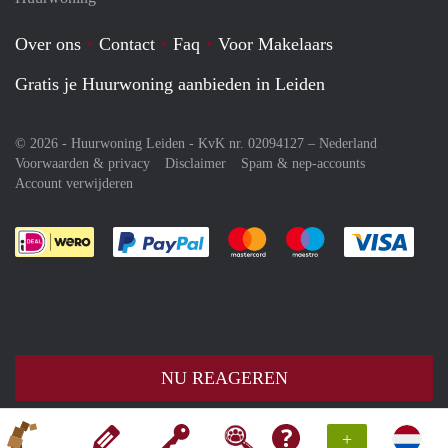
Over ons
Contact
Faq
Voor Makelaars
Gratis je Huurwoning aanbieden in Leiden
© 2026 - Huurwoning Leiden - KvK nr. 02094127 –
Nederland
Voorwaarden & privacy
Disclaimer
Spam & nep-accounts
Account verwijderen
Je rekent gemakkelijk af met Paypal
Je rekent gemakkelijk af met M
Je rekent gemakkelij
Je re
NU REAGEREN
+