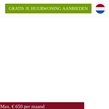
GRATIS JE HUURWONING AANBIEDEN
ningLeiden?
rgoeding/bemiddelingsvergoeding?
oor de aangeboden Huurwoning /
Max. € 650 per maand