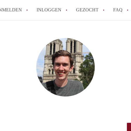
NMELDEN
INLOGGEN
GEZOCHT
FAQ
How to translate HuurwoningLeiden!
Wat is HuurwoningLeiden?
Wat is de privacyverklaring van Huurwo
Berekent HuurwoningLeiden makelaarsve
Is HuurwoningLeiden verantwoordelijk v
Huurwoningen in Leiden?
Alle veelgestelde vragen