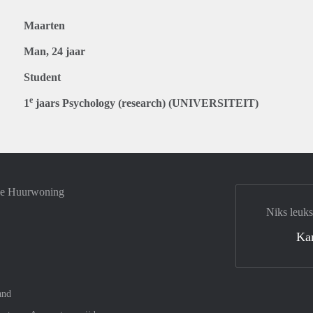
Maarten
Man, 24 jaar
Student
e
1
jaars Psychology (research) (UNIVERSITEIT)
 je Huurwoning
Niks leuks
Ka
and