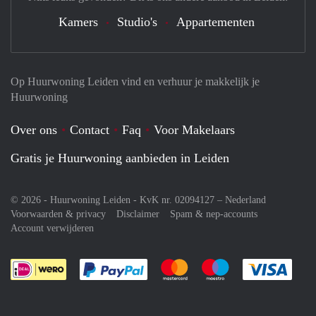
Kamers
Studio's
Appartementen
Op Huurwoning Leiden vind en verhuur je makkelijk je
Huurwoning
Over ons
Contact
Faq
Voor Makelaars
Gratis je Huurwoning aanbieden in Leiden
© 2026 - Huurwoning Leiden - KvK nr. 02094127 –
Nederland
Voorwaarden & privacy
Disclaimer
Spam & nep-accounts
Account verwijderen
Je rekent gemakkelijk af met Paypal
Je rekent gemakkelijk af met M
Je rekent gemakkelij
Je re