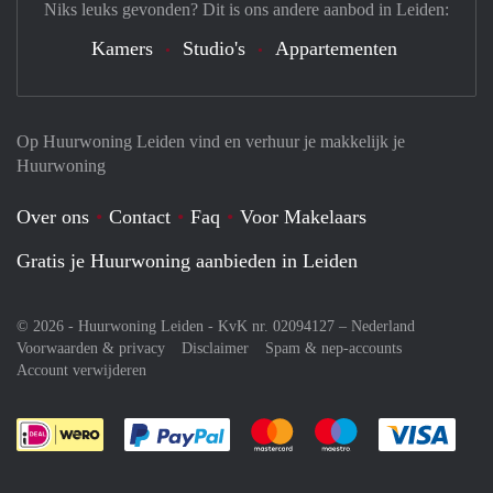
Niks leuks gevonden? Dit is ons andere aanbod in Leiden:
Kamers
Studio's
Appartementen
Op Huurwoning Leiden vind en verhuur je makkelijk je
Huurwoning
Over ons
Contact
Faq
Voor Makelaars
Gratis je Huurwoning aanbieden in Leiden
© 2026 - Huurwoning Leiden - KvK nr. 02094127 –
Nederland
Voorwaarden & privacy
Disclaimer
Spam & nep-accounts
Account verwijderen
Je rekent gemakkelijk af met Paypal
Je rekent gemakkelijk af met M
Je rekent gemakkelij
Je re