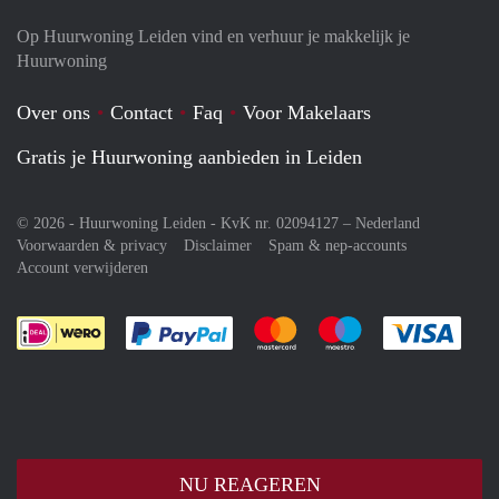
Op Huurwoning Leiden vind en verhuur je makkelijk je
Huurwoning
Over ons
Contact
Faq
Voor Makelaars
Gratis je Huurwoning aanbieden in Leiden
© 2026 - Huurwoning Leiden - KvK nr. 02094127 –
Nederland
Voorwaarden & privacy
Disclaimer
Spam & nep-accounts
Account verwijderen
Je rekent gemakkelijk af met Paypal
Je rekent gemakkelijk af met M
Je rekent gemakkelij
Je re
NU REAGEREN