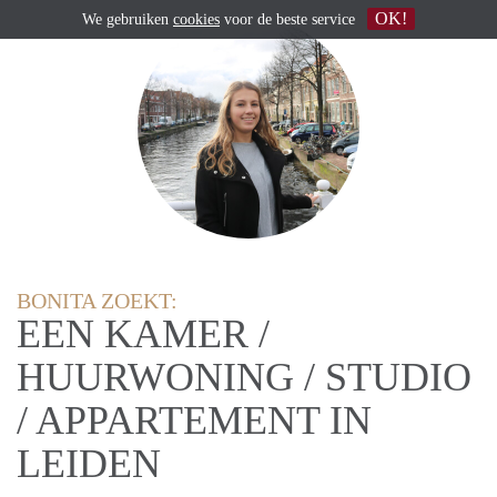
OK!
We gebruiken
cookies
voor de beste service
BONITA ZOEKT:
EEN KAMER /
HUURWONING / STUDIO
/ APPARTEMENT IN
LEIDEN