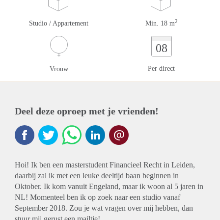
2
Studio / Appartement
Min. 18 m
08
Per direct
Vrouw
Deel deze oproep met je vrienden!
Hoi! Ik ben een masterstudent Financieel Recht in Leiden,
daarbij zal ik met een leuke deeltijd baan beginnen in
Oktober. Ik kom vanuit Engeland, maar ik woon al 5 jaren in
NL! Momenteel ben ik op zoek naar een studio vanaf
September 2018. Zou je wat vragen over mij hebben, dan
stuur mij gerust een mailtje!